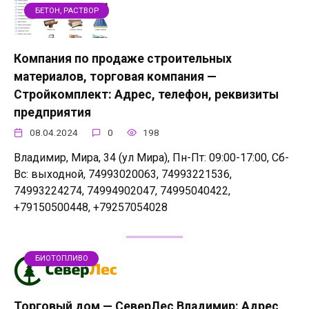
БЕТОН, РАСТВОР
Компания по продаже строительных
материалов, торговая компания —
Стройкомплект: Адрес, телефон, реквизиты
предприятия
08.04.2024
0
198
Владимир, Мира, 34 (ул Мира), Пн-Пт: 09:00-17:00, Сб-
Вс: выходной, 74993020063, 74993221536,
74993224274, 74994902047, 74995040422,
+79150500448, +79257054028
БИОТОПЛИВО
Торговый дом — СеверЛес Владимир: Адрес,