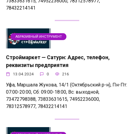
73833631615, 74952236000, 78312578977,
78432214141
АБРАЗИВНЫЙ ИНСТРУМЕНТ
Строймаркет — Сатурн: Адрес, телефон,
реквизиты предприятия
13.04.2024
0
216
Уфа, Маршала Жукова, 14/1 (Октябрьский р-н), Пн-Пт:
07:00-20:00, Сб: 09:00-18:00, Вс: выходной,
73472798388, 73833631615, 74952236000,
78312578977, 78432214141