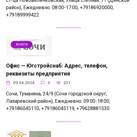
ст-ца Нововеличковская, Улица Степная, 71 (Динской
район), Ежедневно: 08:00-17:00, +79186920000,
+79189999422
АНАПА
Офис — Югстройснаб: Адрес, телефон,
реквизиты предприятия
09.04.2024
0
231
Сочи, Туманяна, 24/9 (Сочи городской округ,
Лазаревский район), Ежедневно: 09:00-18:00,
+79186045110, +79186045119, +79628881530