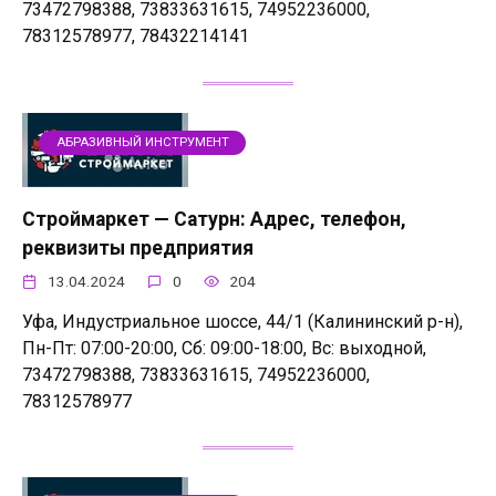
73472798388, 73833631615, 74952236000,
78312578977, 78432214141
АБРАЗИВНЫЙ ИНСТРУМЕНТ
Строймаркет — Сатурн: Адрес, телефон,
реквизиты предприятия
13.04.2024
0
204
Уфа, Индустриальное шоссе, 44/1 (Калининский р-н),
Пн-Пт: 07:00-20:00, Сб: 09:00-18:00, Вс: выходной,
73472798388, 73833631615, 74952236000,
78312578977