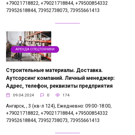
+79021718822, +79021718844, +79500854332
73952618844, 73952738073, 73955661413
АРЕНДА СПЕЦТЕХНИКИ
Строительные материалы. Доставка.
Аутсорсинг компаний. Личный менеджер:
Адрес, телефон, реквизиты предприятия
09.04.2024
0
174
Ангарск, , 3 (кв-л 124), Ежедневно: 09:00-18:00,
+79021718822, +79021718844, +79500854332
73952618844, 73952738073, 73955661413