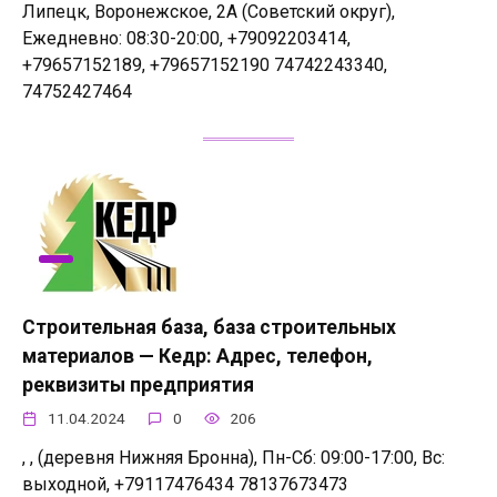
Липецк, Воронежское, 2А (Советский округ),
Ежедневно: 08:30-20:00, +79092203414,
+79657152189, +79657152190 74742243340,
74752427464
Строительная база, база строительных
материалов — Кедр: Адрес, телефон,
реквизиты предприятия
11.04.2024
0
206
, , (деревня Нижняя Бронна), Пн-Сб: 09:00-17:00, Вс:
выходной, +79117476434 78137673473