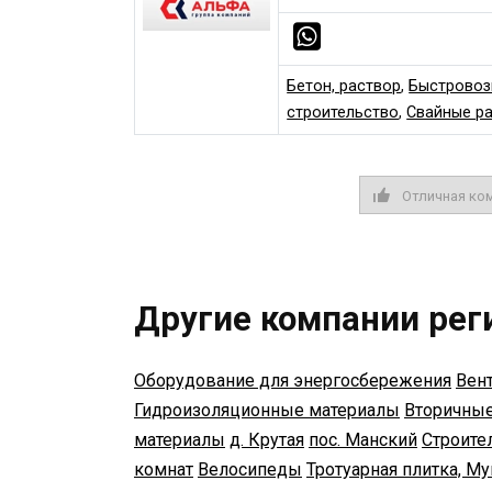
Бетон, раствор
,
Быстровоз
строительство
,
Свайные р
Отличная ко
Другие компании рег
Оборудование для энергосбережения
Вен
Гидроизоляционные материалы
Вторичные
материалы
д. Крутая
пос. Манский
Строите
комнат
Велосипеды
Тротуарная плитка, Му