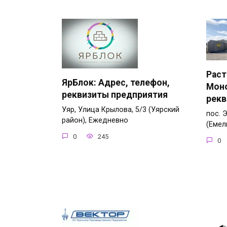
Раст
ЯрБлок: Адрес, телефон,
Моно
реквизиты предприятия
рекв
Уяр, Улица Крылова, 5/3 (Уярский
пос. 
район), Ежедневно
(Емел
0
245
0