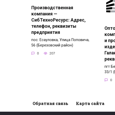
Производственная
компания —
СибТехноРесурс: Адрес,
телефон, реквизиты
Опто
предприятия
комп
пос. Есауловка, Улица Поповича,
и пр
56 (Березовский район)
изде
Гала
0
207
рекв
пгт Б
33/1 
0
Обратная связь
Карта сайта