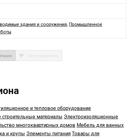
водимые здания и сооружения
,
Промышленное
аботы
мпания
Не понравилась
иона
тиляционное и тепловое оборудование
 строительные материалы
Электроизоляционные
льство многоквартирных домов
Мебель для ванных
ка и крупы
Элементы питания
Товары для