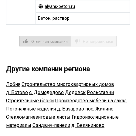
alyans-beton.ru
Бетон, раствор
Отличная компания
Не понравилась
Другие компании региона
Лобня
Строительство многоквартирных домов
д. Ботово
с. Домодедово
Дедовск
Рольставни
Строительные блоки
Производство мебели на заказ
Погонажные изделия
д. Базарово
пос. Жилино
Стекломагнезитовые листы
Гидроизоляционные
материалы
Сэндвич-панели
д. Беляниново