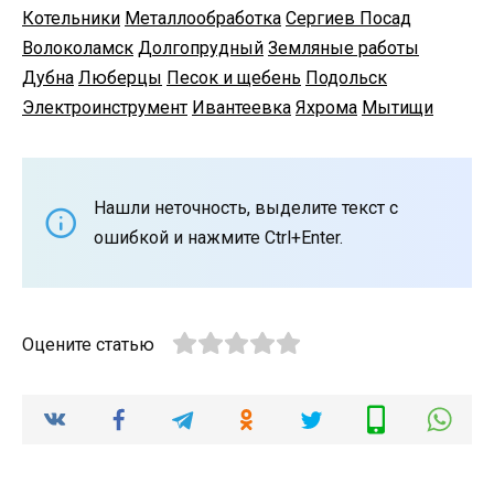
Котельники
Металлообработка
Сергиев Посад
Волоколамск
Долгопрудный
Земляные работы
Дубна
Люберцы
Песок и щебень
Подольск
Электроинструмент
Ивантеевка
Яхрома
Мытищи
Нашли неточность, выделите текст с
ошибкой и нажмите Ctrl+Enter.
Оцените статью