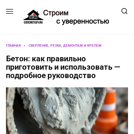
Перейти
к
содержанию
ГЛАВНАЯ
»
СВЕРЛЕНИЕ, РЕЗКА, ДЕМОНТАЖ И КРЕПЕЖ
Бетон: как правильно
приготовить и использовать —
подробное руководство