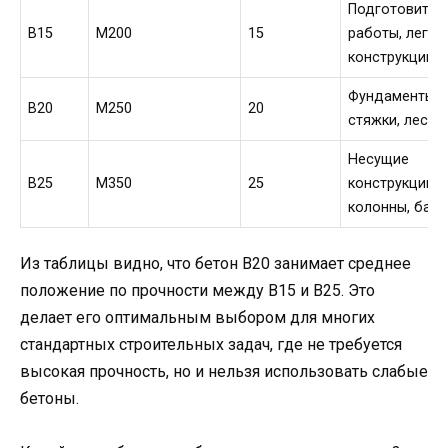
Подготовител
В15
М200
15
работы, легки
конструкции
Фундаменты,
В20
М250
20
стяжки, лестн
Несущие
В25
М350
25
конструкции,
колонны, балк
Из таблицы видно, что бетон В20 занимает среднее
положение по прочности между В15 и В25. Это
делает его оптимальным выбором для многих
стандартных строительных задач, где не требуется
высокая прочность, но и нельзя использовать слабые
бетоны.