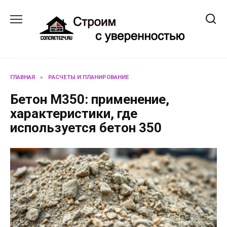
Перейти
к
содержанию
ГЛАВНАЯ
»
РАСЧЕТЫ И ПЛАНИРОВАНИЕ
Бетон М350: применение,
характеристики, где
используется бетон 350