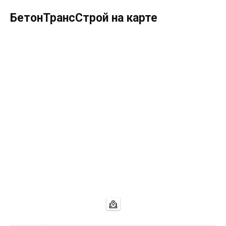
БетонТрансСтрой на карте