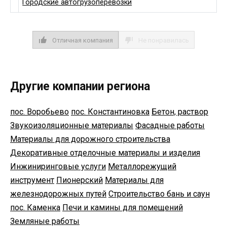
Городские автогрузоперевозки
Отличная компания
Не понравилась
Другие компании региона
пос. Воробьево
пос. Константиновка
Бетон, раствор
Звукоизоляционные материалы
Фасадные работы
Материалы для дорожного строительства
Декоративные отделочные материалы и изделия
Инжиниринговые услуги
Металлорежущий
инструмент
Пионерский
Материалы для
железнодорожных путей
Строительство бань и саун
пос. Каменка
Печи и камины для помещений
Земляные работы