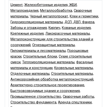
Цемент
,
Железобетонные изделия, ЖБИ
,
Металлоизделия
,
Металлообработка
,
Сварочные
материалы
,
Черный металлопрокат
,
Клеи и герметики
,
Гидроизоляционные материалы
,
ДСП, ДВП, Фанера
,
Заборы и ограждения
,
Кирпич
,
Кованые изделия
,
Крепежные изделия
,
Лакокрасочные материалы
,
Металлоконструкции для строительства зданий и
сооружений
,
Огнезащитные материалы
,
Пиломатериалы и лесоматериалы
,
Порошковые
краски
,
Строительные блоки
,
Сухие строительные
смеси
,
Теплоизоляционные материалы
,
Фасадные
материалы и конструкции
,
Кровельные материалы
,
Отделочные материалы
,
Строительные материалы
,
Антикоррозийная обработка металлоконструкций
,
Архитектурно-строительное проектирование
,
Быстровозводимые здания и сооружения
,
Промышленное строительство
,
Сварочные работы
,
Строительство фундамента
,
Аренда спецтехники
,