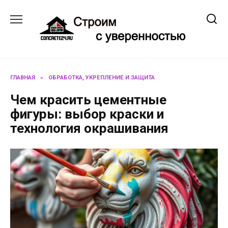
Перейти
к
содержанию
ГЛАВНАЯ
»
ОБРАБОТКА, УКРЕПЛЕНИЕ И ЗАЩИТА
Чем красить цементные
фигуры: выбор краски и
технология окрашивания