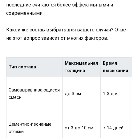
последние считаются более эффективными и
современными.
Какой же состав выбрать для вашего случая? Ответ
на этот вопрос зависит от многих факторов:
Максимальная
Время
Р
Тип состава
толщина
высыхания
п
Д
Самовыравнивающиеся
п
до 3 см
1-3 дня
смеси
н
н
С
Цементно-песчаные
п
от 3 до 10 см
7-14 дней
стяжки
по