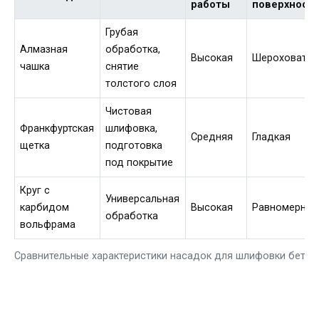
работы
поверхност
Грубая
Алмазная
обработка,
Высокая
Шероховатая
чашка
снятие
толстого слоя
Чистовая
Франкфуртская
шлифовка,
Средняя
Гладкая
щетка
подготовка
под покрытие
Круг с
Универсальная
карбидом
Высокая
Равномерная
обработка
вольфрама
Сравнительные характеристики насадок для шлифовки бетон