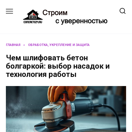
Перейти
к
содержанию
ГЛАВНАЯ
»
ОБРАБОТКА, УКРЕПЛЕНИЕ И ЗАЩИТА
Чем шлифовать бетон
болгаркой: выбор насадок и
технология работы