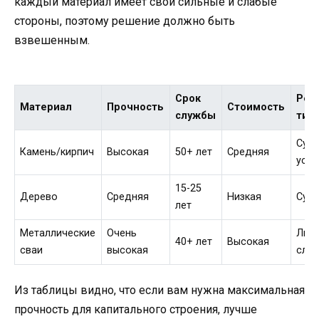
каждый материал имеет свои сильные и слабые
стороны, поэтому решение должно быть
взвешенным.
Срок
Рек
Материал
Прочность
Стоимость
службы
тип 
Сухо
Камень/кирпич
Высокая
50+ лет
Средняя
уст
15-25
Дерево
Средняя
Низкая
Сухо
лет
Металлические
Очень
Люб
40+ лет
Высокая
сваи
высокая
сло
Из таблицы видно, что если вам нужна максимальная
прочность для капитального строения, лучше