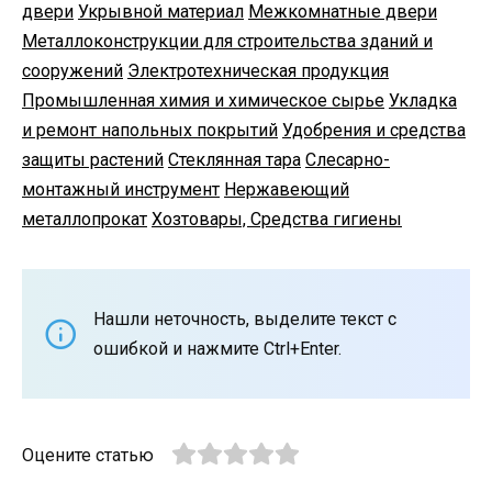
двери
Укрывной материал
Межкомнатные двери
Металлоконструкции для строительства зданий и
сооружений
Электротехническая продукция
Промышленная химия и химическое сырье
Укладка
и ремонт напольных покрытий
Удобрения и средства
защиты растений
Стеклянная тара
Слесарно-
монтажный инструмент
Нержавеющий
металлопрокат
Хозтовары, Средства гигиены
Нашли неточность, выделите текст с
ошибкой и нажмите Ctrl+Enter.
Оцените статью