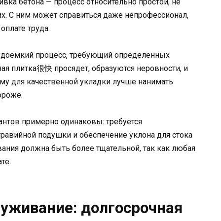
ивка бетона — процесс относительно простой, не
. С ним может справиться даже непрофессионал,
оплате труда.
трудоемкий процесс, требующий определенных
ая плитка很快 просядет, образуются неровности, и
му для качественной укладки лучше нанимать
ороже.
антов примерно одинаковы: требуется
гравийной подушки и обеспечение уклона для стока
вания должна быть более тщательной, так как любая
те.
луживание: долгосрочная