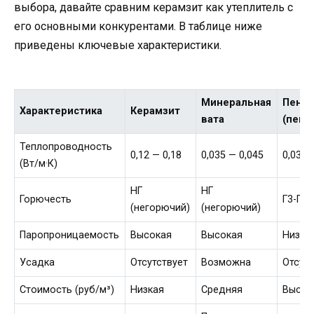
выбора, давайте сравним керамзит как утеплитель с
его основными конкурентами. В таблице ниже
приведены ключевые характеристики.
Минеральная
Пеноп
Характеристика
Керамзит
вата
(пено
Теплопроводность
0,12 — 0,18
0,035 — 0,045
0,038 
(Вт/м·К)
НГ
НГ
Горючесть
Г3-Г4 
(негорючий)
(негорючий)
Паропроницаемость
Высокая
Высокая
Низка
Усадка
Отсутствует
Возможна
Отсутс
Стоимость (руб/м³)
Низкая
Средняя
Высок