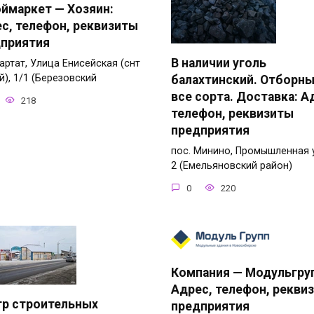
ймаркет — Хозяин:
с, телефон, реквизиты
приятия
В наличии уголь
Тартат, Улица Енисейская (снт
й), 1/1 (Березовский
балахтинский. Отборны
все сорта. Доставка: А
218
телефон, реквизиты
предприятия
пос. Минино, Промышленная 
2 (Емельяновский район)
0
220
Компания — Модульгру
Адрес, телефон, рекви
р строительных
предприятия