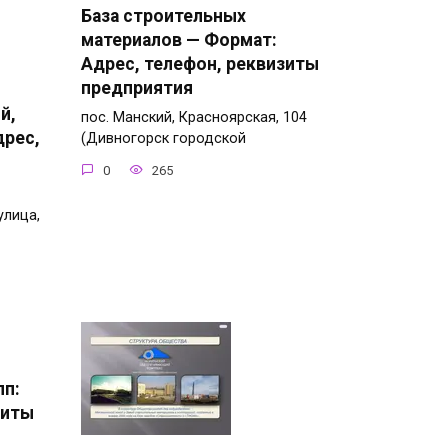
База строительных
материалов — Формат:
Адрес, телефон, реквизиты
предприятия
й,
пос. Манский, Красноярская, 104
дрес,
(Дивногорск городской
0
265
улица,
пп:
зиты