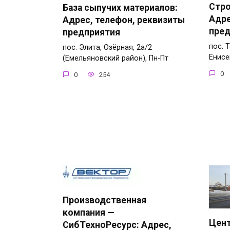
Стро
База сыпучих материалов:
Адре
Адрес, телефон, реквизиты
пред
предприятия
пос. 
пос. Элита, Озёрная, 2а/2
Енисе
(Емельяновский район), Пн-Пт
0
0
254
Производственная
компания —
Цент
СибТехноРесурс: Адрес,