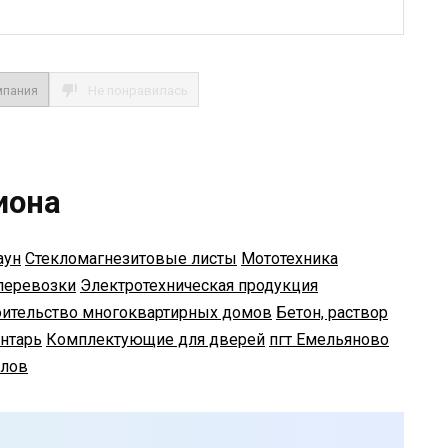
мпания
Не понравилась
иона
аун
Стекломагнезитовые листы
Мототехника
перевозки
Электротехническая продукция
оительство многоквартирных домов
Бетон, раствор
ентарь
Комплектующие для дверей
пгт Емельяново
олов