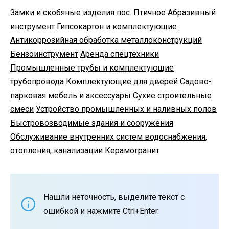
Замки и скобяные изделия
пос. Птичное
Абразивный
инструмент
Гипсокартон и комплектующие
Антикоррозийная обработка металлоконструкций
Бензоинструмент
Аренда спецтехники
Промышленные трубы и комплектующие
трубопровода
Комплектующие для дверей
Садово-
парковая мебель и аксессуары
Сухие строительные
смеси
Устройство промышленных и наливных полов
Быстровозводимые здания и сооружения
Обслуживание внутренних систем водоснабжения,
отопления, канализации
Керамогранит
Нашли неточность, выделите текст с
ошибкой и нажмите Ctrl+Enter.