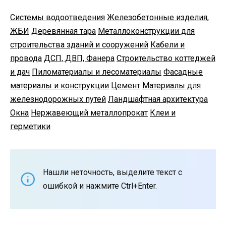
Системы водоотведения
Железобетонные изделия,
ЖБИ
Деревянная тара
Металлоконструкции для
строительства зданий и сооружений
Кабели и
провода
ДСП, ДВП, Фанера
Строительство коттеджей
и дач
Пиломатериалы и лесоматериалы
Фасадные
материалы и конструкции
Цемент
Материалы для
железнодорожных путей
Ландшафтная архитектура
Окна
Нержавеющий металлопрокат
Клеи и
герметики
Нашли неточность, выделите текст с
ошибкой и нажмите Ctrl+Enter.