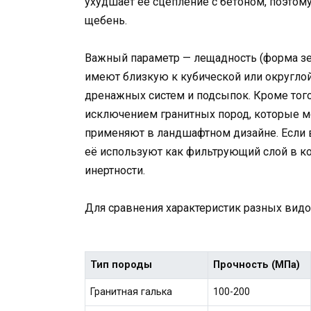
ухудшает её сцепление с бетоном, поэтом
щебень.
Важный параметр — лещадность (форма зер
имеют близкую к кубической или округлой
дренажных систем и подсыпок. Кроме того,
исключением гранитных пород, которые мо
применяют в ландшафтном дизайне. Если ва
её используют как фильтрующий слой в ко
инертности.
Для сравнения характеристик разных видо
Тип породы
Прочность (МПа)
Гранитная галька
100-200