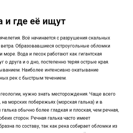
а и где её ищут
ячелетия. Всё начинается с разрушения скальных
и ветра. Образовавшиеся остроугольные обломки
и море. Вода и песок работают как гигантская
 о друга и о дно, постепенно теряя острые края.
тыванием. Наиболее интенсивно окатывание
рных рек с быстрым течением.
в геологии, нужно знать месторождения. Чаще всего
, на морских побережьях (морская галька) и в
галька обычно более гладкая и плоская, чем речная,
обеих сторон. Речная галька часто имеет
азна по составу, так как река собирает обломки из