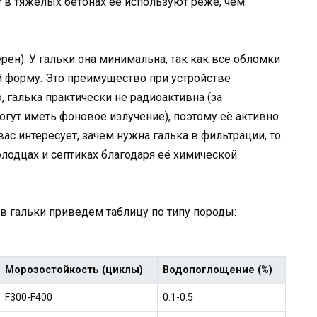
у в тяжелых бетонах её используют реже, чем
ен). У гальки она минимальна, так как все обломки
 форму. Это преимущество при устройстве
 галька практически не радиоактивна (за
гут иметь фоновое излучение), поэтому её активно
с интересует, зачем нужна галька в фильтрации, то
лодцах и септиках благодаря её химической
в гальки приведем таблицу по типу породы:
Морозостойкость (циклы)
Водопоглощение (%)
F300-F400
0.1-0.5