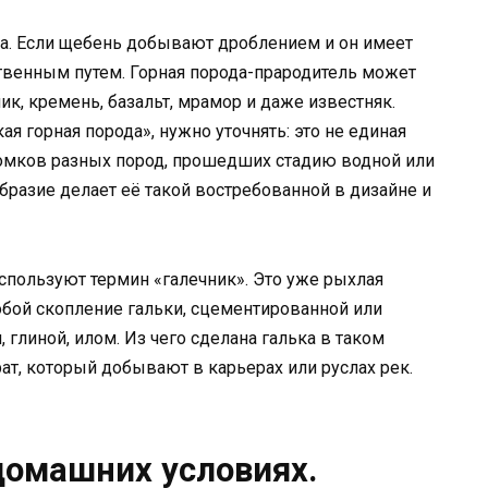
ма. Если щебень добывают дроблением и он имеет
ственным путем. Горная порода-прародитель может
ник, кремень, базальт, мрамор и даже известняк.
кая горная порода», нужно уточнять: это не единая
ломков разных пород, прошедших стадию водной или
бразие делает её такой востребованной в дизайне и
спользуют термин «галечник». Это уже рыхлая
собой скопление гальки, сцементированной или
глиной, илом. Из чего сделана галька в таком
рат, который добывают в карьерах или руслах рек.
домашних условиях.