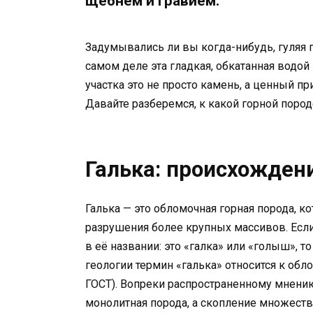
щебнем и гравием.
Задумывались ли вы когда-нибудь, гуляя п
самом деле эта гладкая, обкатанная водой
участка это не просто камень, а ценный 
Давайте разберемся, к какой горной породе
Галька: происхождени
Галька — это обломочная горная порода, ко
разрушения более крупных массивов. Если г
в её названии: это «галка» или «голыш», т
геологии термин «галька» относится к обл
ГОСТ). Вопреки распространенному мнению, 
монолитная порода, а скопление множеств