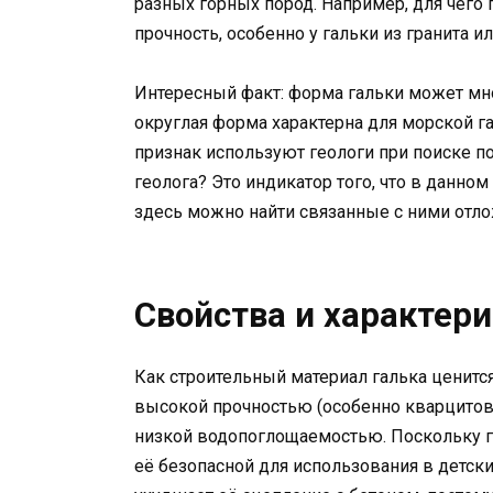
разных горных пород. Например, для чего 
прочность, особенно у гальки из гранита и
Интересный факт: форма гальки может мно
округлая форма характерна для морской га
признак используют геологи при поиске по
геолога? Это индикатор того, что в данном
здесь можно найти связанные с ними отло
Свойства и характери
Как строительный материал галька ценится
высокой прочностью (особенно кварцитова
низкой водопоглощаемостью. Поскольку гал
её безопасной для использования в детск