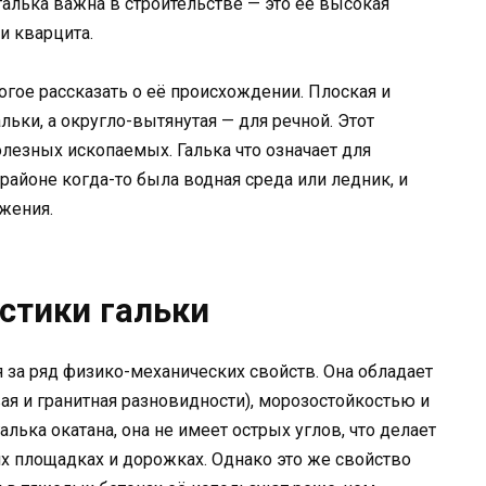
галька важна в строительстве — это её высокая
ли кварцита.
гое рассказать о её происхождении. Плоская и
льки, а округло-вытянутая — для речной. Этот
лезных ископаемых. Галька что означает для
 районе когда-то была водная среда или ледник, и
жения.
стики гальки
 за ряд физико-механических свойств. Она обладает
я и гранитная разновидности), морозостойкостью и
ька окатана, она не имеет острых углов, что делает
их площадках и дорожках. Однако это же свойство