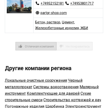
+74952152181
+74953801717
partgr-shop.com
Бетон, раствор
,
Цемент
,
Железобетонные изделия, ЖБИ
Отличная компания
Не понравилась
Другие компании региона
Локальные очистные сооружения
Черный
металлопрокат
Системы водоотведения
Малярный
инструмент
Комплектующие для дверей
Сухие
строительные смеси
Строительство коттеджей и дач
Погонажные изделия
Щербинка
Электроинструмент