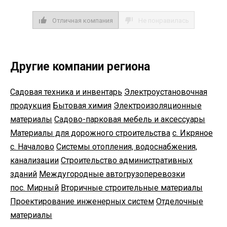
Отличная компания
Не понравилась
Другие компании региона
Садовая техника и инвентарь
Электроустановочная
продукция
Бытовая химия
Электроизоляционные
материалы
Садово-парковая мебель и аксессуары
Материалы для дорожного строительства
с. Икряное
с. Началово
Системы отопления, водоснабжения,
канализации
Строительство административных
зданий
Междугородные автогрузоперевозки
пос. Мирный
Вторичные строительные материалы
Проектирование инженерных систем
Отделочные
материалы