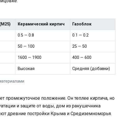
лицовке.
(М25)
Керамический кирпич
Газоблок
0.5 — 0.8
0.1 — 0.2
50 — 100
25 — 50
1600 — 1900
400 — 600
Высокая
Средняя (добавки)
материалами
ет промежуточное положение. Он теплее кирпича, но
уатации и защите от воды, дом из ракушечника
дают древние постройки Крыма и Средиземноморья.