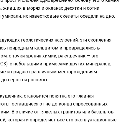
но прост и сложен одновременно. Основу этого камня
 живших в морях и океанах десятки и сотни
 умирали, их известковые скелеты оседали на дно,
едующих геологических наслоений, эти скопления
ись природным кальцитом и превращались в
ом, с точки зрения химии, ракушечник — это
CO3), с небольшими примесями других минералов,
торые и придают различным месторождениям
 до серого и розового.
акушечник, становится понятна его главная
тоты, оставшиеся от не до конца спрессованных
им. В отличие от тяжелых гранитов или базальтов,
ой, которая и определяет все его эксплуатационные