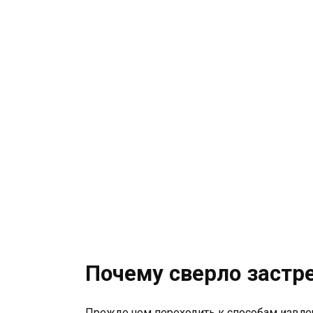
Почему сверло застре
Прежде чем переходить к способам извлеч