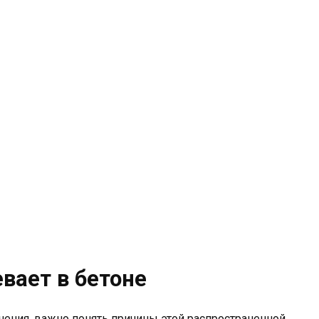
вает в бетоне
ения, важно понять причины этой распространенной