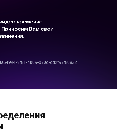
ределения
и