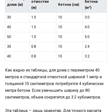
отмостки
бетона
дома (м)
бетона (см)
(м)
(м³)
30
1.0
10
3.0
40
1.0
10
4.0
50
1.0
10
5.0
30
0.8
10
2.4
40
0.8
10
3.2
Как видно из таблицы, для дома с периметром 40
метров и стандартной отмосткой шириной 1 метр и
толщиной 10 сантиметров потребуется 4 кубических
метра бетона. Если уменьшить ширину до 80
сантиметров, объем сократится до 3.2 кубометров.
Эта таблица — лишь ориентир. Для точного расчета