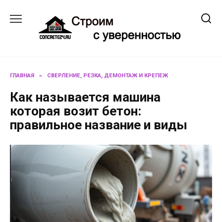
Перейти
к
содержанию
ГЛАВНАЯ
»
СВЕРЛЕНИЕ, РЕЗКА, ДЕМОНТАЖ И КРЕПЕЖ
Как называется машина
которая возит бетон:
правильное название и виды