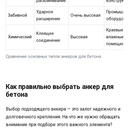
расклинивание
конструкци
Ударное
Промышле
Забивной
Очень высокая
расширение
оборудова
Краевые зо
Клеящее
Химический
Высокая
влажные
соединение
помещени
Сравнение основных типов анкеров для бетона
Как правильно выбрать анкер для
бетона
Выбор подходящего анкера — это залог надежного и
долговечного крепления. На что же нужно обращать
внимание при подборе этого важного элемента?