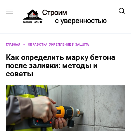
Перейти
к
содержанию
ГЛАВНАЯ
»
ОБРАБОТКА, УКРЕПЛЕНИЕ И ЗАЩИТА
Как определить марку бетона
после заливки: методы и
советы