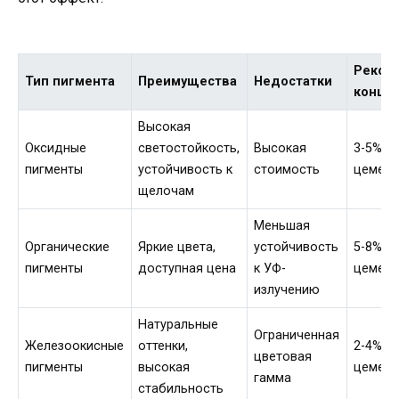
Реком
Тип пигмента
Преимущества
Недостатки
конце
Высокая
Оксидные
светостойкость,
Высокая
3-5% о
пигменты
устойчивость к
стоимость
цемент
щелочам
Меньшая
Органические
Яркие цвета,
устойчивость
5-8% о
пигменты
доступная цена
к УФ-
цемент
излучению
Натуральные
Ограниченная
Железоокисные
оттенки,
2-4% о
цветовая
пигменты
высокая
цемент
гамма
стабильность