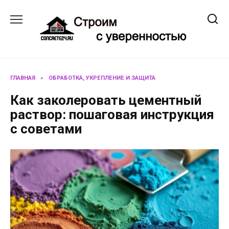
Перейти
к
содержанию
ГЛАВНАЯ
»
ОБРАБОТКА, УКРЕПЛЕНИЕ И ЗАЩИТА
Как заколеровать цементный
раствор: пошаговая инструкция
с советами