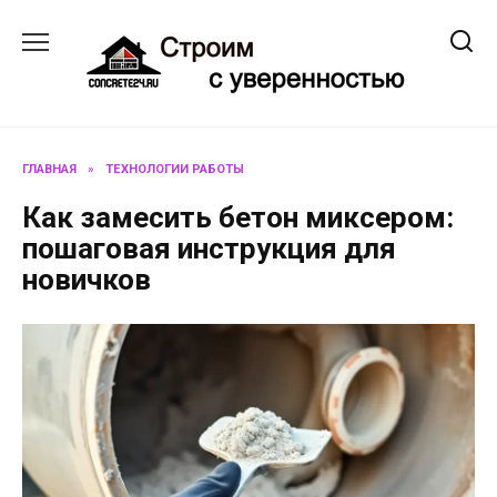
Перейти
к
содержанию
ГЛАВНАЯ
»
ТЕХНОЛОГИИ РАБОТЫ
Как замесить бетон миксером:
пошаговая инструкция для
новичков