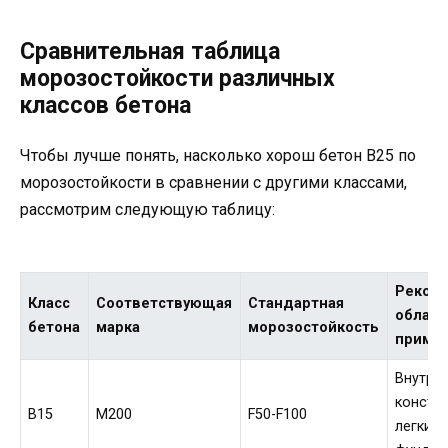
Сравнительная таблица
морозостойкости различных
классов бетона
Чтобы лучше понять, насколько хорош бетон В25 по
морозостойкости в сравнении с другими классами,
рассмотрим следующую таблицу:
Реком
Класс
Соответствующая
Стандартная
област
бетона
марка
морозостойкость
приме
Внутре
констру
В15
М200
F50-F100
легкие