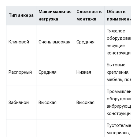
Максимальная
Сложность
Область
Тип анкера
нагрузка
монтажа
применения
Тяжелое
оборудование
Клиновой
Очень высокая
Средняя
несущие
конструкции
Бытовые
Распорный
Средняя
Низкая
крепления,
мебель, полки
Промышленно
оборудование
Забивной
Высокая
Высокая
вибрирующие
конструкции
Пустотелые
материалы,