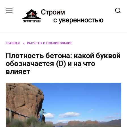
Перейти
к
содержанию
ГЛАВНАЯ
»
РАСЧЕТЫ И ПЛАНИРОВАНИЕ
Плотность бетона: какой буквой
обозначается (D) и на что
влияет