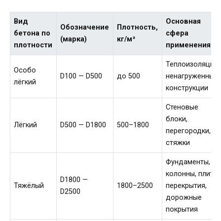
Вид
Основная
Обозначение
Плотность,
бетона по
сфера
(марка)
кг/м³
плотности
применения
Теплоизоляция,
Особо
D100 — D500
до 500
ненагруженные
лёгкий
конструкции
Стеновые
блоки,
Лёгкий
D500 — D1800
500–1800
перегородки,
стяжки
Фундаменты,
колонны, плиты
D1800 —
Тяжёлый
1800–2500
перекрытия,
D2500
дорожные
покрытия