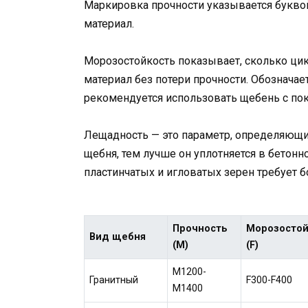
Маркировка прочности указывается букво
материал.
Морозостойкость показывает, сколько ци
материал без потери прочности. Обозначае
рекомендуется использовать щебень с пок
Лещадность — это параметр, определяющи
щебня, тем лучше он уплотняется в бетон
пластинчатых и игловатых зерен требует 
Прочность
Морозостой
Вид щебня
(М)
(F)
М1200-
Гранитный
F300-F400
М1400