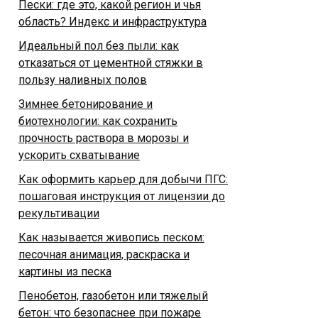
Пески: где это, какой регион и чья
область? Индекс и инфраструктура
Идеальный пол без пыли: как
отказаться от цементной стяжки в
пользу наливных полов
Зимнее бетонирование и
биотехнологии: как сохранить
прочность раствора в морозы и
ускорить схватывание
Как оформить карьер для добычи ПГС:
пошаговая инструкция от лицензии до
рекультивации
Как называется живопись песком:
песочная анимация, раскраска и
картины из песка
Пенобетон, газобетон или тяжелый
бетон: что безопаснее при пожаре