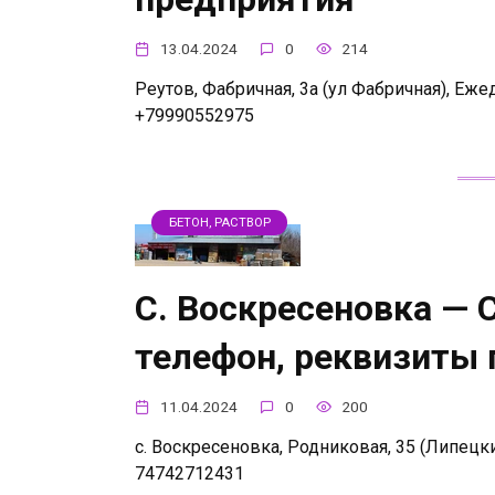
13.04.2024
0
214
Реутов, Фабричная, 3а (ул Фабричная), Еже
+79990552975
БЕТОН, РАСТВОР
С. Воскресеновка — 
телефон, реквизиты
11.04.2024
0
200
с. Воскресеновка, Родниковая, 35 (Липецк
74742712431