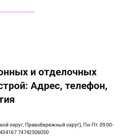
онных и отделочных
трой: Адрес, телефон,
тия
кой округ, Правобережный округ), Пн-Пт: 09:00-
036434167 74742506050