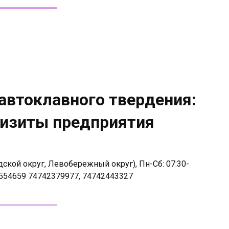
автоклавного твердения:
визиты предприятия
ской округ, Левобережный округ), Пн-Сб: 07:30-
8554659 74742379977, 74742443327