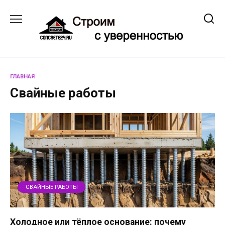
Перейти
к
содержанию
ГЛАВНАЯ
Свайные работы
СВАЙНЫЕ РАБОТЫ
Холодное или тёплое основание: почему