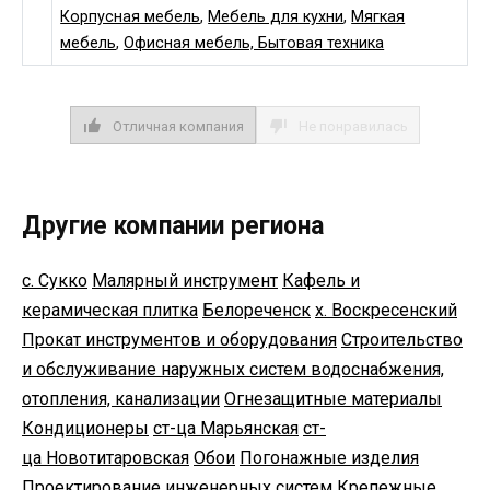
Корпусная мебель
,
Мебель для кухни
,
Мягкая
мебель
,
Офисная мебель, Бытовая техника
Отличная компания
Не понравилась
Другие компании региона
с. Сукко
Малярный инструмент
Кафель и
керамическая плитка
Белореченск
х. Воскресенский
Прокат инструментов и оборудования
Строительство
и обслуживание наружных систем водоснабжения,
отопления, канализации
Огнезащитные материалы
Кондиционеры
ст-ца Марьянская
ст-
ца Новотитаровская
Обои
Погонажные изделия
Проектирование инженерных систем
Крепежные