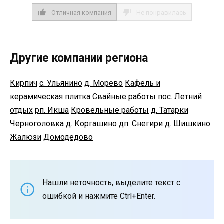
Отличная компания
Не понравилась
Другие компании региона
Кирпич
с. Ульянино
д. Морево
Кафель и
керамическая плитка
Свайные работы
пос. Летний
отдых
рп. Икша
Кровельные работы
д. Татарки
Черноголовка
д. Коргашино
дп. Снегири
д. Шишкино
Жалюзи
Домодедово
Нашли неточность, выделите текст с
ошибкой и нажмите Ctrl+Enter.