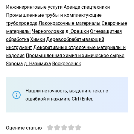
Инжиниринговые услуги
Аренда спецтехники
Промышленные трубы и комплектующие
трубопровода
Лакокрасочные материалы
Сварочные
материалы
Черноголовка
д. Орешки
Огнезащитная
обработка
Химки
Деревообрабатывающий
инструмент
Декоративные отделочные материалы и
изделия
Промышленная химия и химическое сырье
Яхрома
д. Назимиха
Воскресенск
Нашли неточность, выделите текст с
ошибкой и нажмите Ctrl+Enter.
Оцените статью