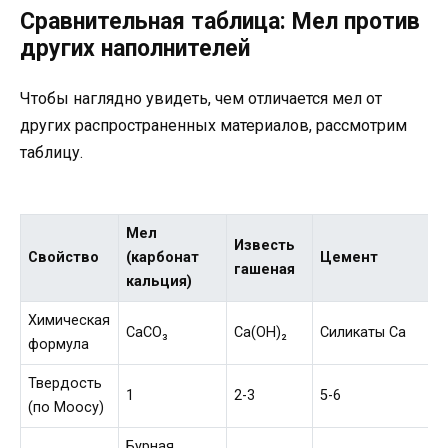
Сравнительная таблица: Мел против
других наполнителей
Чтобы наглядно увидеть, чем отличается мел от
других распространенных материалов, рассмотрим
таблицу.
Мел
Известь
Свойство
(карбонат
Цемент
Г
гашеная
кальция)
Химическая
CaCO₃
Ca(OH)₂
Силикаты Ca
C
формула
Твердость
1
2-3
5-6
2
(по Моосу)
Бурная