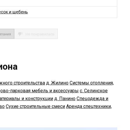
есок и щебень
мпания
Не понравилась
иона
жного строительства
д. Жилино
Системы отопления,
ово-парковая мебель и аксессуары
с. Селинское
атериалы и конструкции
д. Панино
Спецодежда и
во
Сухие строительные смеси
Аренда спецтехники,