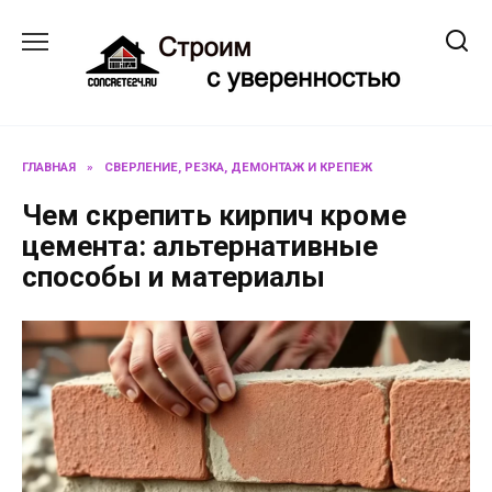
Перейти
к
содержанию
ГЛАВНАЯ
»
СВЕРЛЕНИЕ, РЕЗКА, ДЕМОНТАЖ И КРЕПЕЖ
Чем скрепить кирпич кроме
цемента: альтернативные
способы и материалы