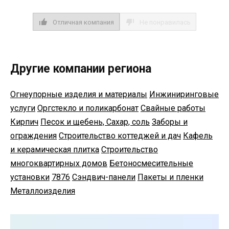
Отличная компания
Не понравилась
Другие компании региона
Огнеупорные изделия и материалы
Инжиниринговые
услуги
Оргстекло и поликарбонат
Свайные работы
Кирпич
Песок и щебень, Сахар, соль
Заборы и
ограждения
Строительство коттеджей и дач
Кафель
и керамическая плитка
Строительство
многоквартирных домов
Бетоносмесительные
установки
7876
Сэндвич-панели
Пакеты и пленки
Металлоизделия